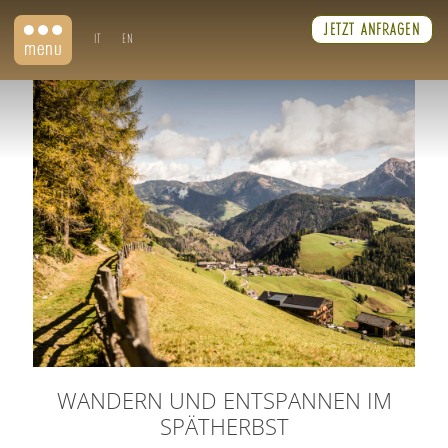
JETZT ANFRAGEN
IT
EN
WANDERN UND ENTSPANNEN IM
SPÄTHERBST