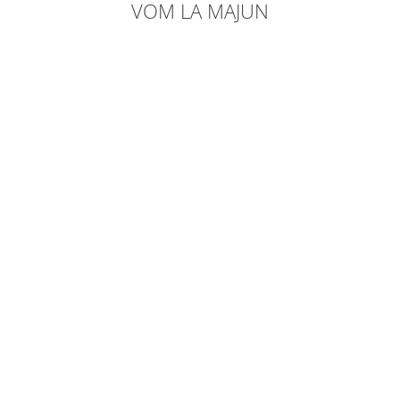
VOM LA MAJUN
Restaurant
Lebensmittel
Skidepot &
Skiservice
2 km
2 km
2 km
>> mehr
erfahren
Tankstelle
Schwimmbad &
Skigebiet Pikolein