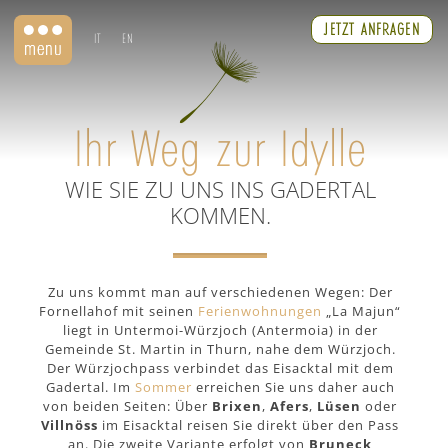
JETZT ANFRAGEN
IT
EN
Ihr Weg zur Idylle
WIE SIE ZU UNS INS GADERTAL
KOMMEN.
Zu uns kommt man auf verschiedenen Wegen: Der
Fornellahof mit seinen
Ferienwohnungen
„La Majun“
liegt in Untermoi-Würzjoch (Antermoia) in der
Gemeinde St. Martin in Thurn, nahe dem Würzjoch.
Der Würzjochpass verbindet das Eisacktal mit dem
Gadertal. Im
Sommer
erreichen Sie uns daher auch
von beiden Seiten: Über
Brixen
,
Afers
,
Lüsen
oder
Villnöss
im Eisacktal reisen Sie direkt über den Pass
an. Die zweite Variante erfolgt von
Bruneck